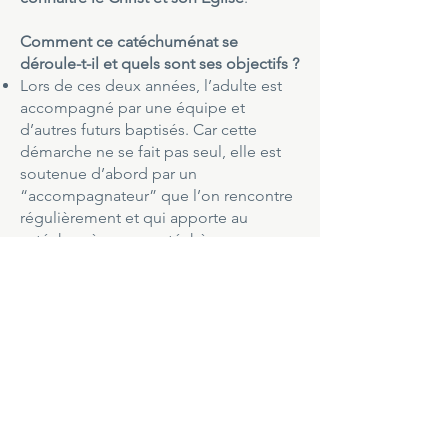
Comment ce catéchuménat se
déroule-t-il et quels sont ses objectifs ?
Lors de ces deux années, l’adulte est
accompagné par une équipe et
d’autres futurs baptisés. Car cette
démarche ne se fait pas seul, elle est
soutenue d’abord par un
“accompagnateur” que l’on rencontre
régulièrement et qui apporte au
catéchumène une catéchèse, une
réflexion doctrinale, un partage de vie
et un lien avec la communauté
chrétienne. La rencontre régulière avec
son accompagnateur est un temps fort
d’amitié et de partage.
Cette préparation permet à chacun de
s’exprimer et d’échanger librement, en
découvrant les bases de la foi
chrétienne.