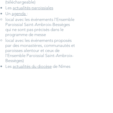
(téléchargeable)
Les
actualités paroissiales
Un
agenda
:
local avec les événements l'Ensemble
Paroissial Saint-Ambroix-Bessèges
qui ne sont pas précisés dans le
programme de messe
local avec les événements proposés
par des monastères, communautés et
paroisses alentour et ceux de
l'Ensemble Paroissial Saint-Ambroix-
Bessèges)
Les
actualités du diocèse
de Nîmes
De belles photos de certaines églises
de l'Ensemble Paroissia
l
(e
ntrez par
exemple dans le secret du
clocher
dévasté
, puis rénové,
de l'église de
Saint-Ambroix),
La permanence du
Secours
Catholique
à Saint-Ambroix qui
couvre la vallée Cèze-Auzonnet,